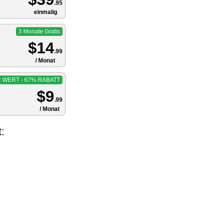
.95
einmalig
3 Monate Gratis
$14
.99
/ Monat
 WERT - 67% RABATT
$9
.99
/ Monat
: