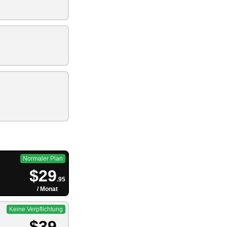
Normaler Plan
$29
.95
/ Monat
Keine Verpflichtung
$39