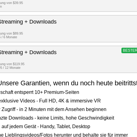
lung von $39.95
an
Streaming + Downloads
lung von $89.95
 / 6 Monate
BESTER
Streaming + Downloads
lung von $119.95
5 / 12 Monate
Unsere Garantien, wenn du noch heute beitrittst
dschaft entsperrt 10+ Premium-Seiten
xklusive Videos - Full HD, 4K & immersive VR
r Zugriff - in 2 Minuten mit dem Ansehen beginnen
zte Downloads - keine Limits, hohe Geschwindigkeit
auf jedem Gerät - Handy, Tablet, Desktop
e Lieblingsvideos/Fotos herunter und behalte sie für immer