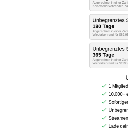
Abgerechnet in einer Zah
Kein wiederkehrender Pl
Unbegrenztes 
180 Tage
Abgerechnet in einer Zah
Wiederkehrend für $89.95
Unbegrenztes 
365 Tage
Abgerechnet in einer Zah
Wiederkehrend für $119.9
1 Mitglie
10.000+ e
Sofortige
Unbegren
Streamen 
Lade dein