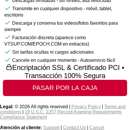
Descargas ilimitadas - sin límites, alta velocidad
Transmite en cualquier dispositivo - móvil, tablet,
escritorio
Descarga y conserva tus videos/fotos favoritos para
siempre
Facturación discreta (aparece como
VTSUP.COM/EPOCH.COM en extractos)
Sin tarifas ocultas ni cargos adicionales
Cancele en cualquier momento - Autoservicio fácil
Encriptación SSL & Certificado PCI •
Transacción 100% Segura
Legal:
© 2026 All rights reserved |
Privacy Policy
|
Terms and
conditions
|
18 U.S.C. 2257 Record-Keeping Requirements
Compliance Statement
Atención al cliente:
Support
|
Contact Us
|
Cancel