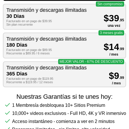
Sin compromiso
Transmisión y descargas ilimitadas
$39
30 Dias
.95
Facturado en un pago de $39.95
Sin plan recurrente
una vez
3 meses gratis
Transmisión y descargas ilimitadas
$14
180 Dias
.99
Facturado en un pago de $89.95
Recurrente a $89.95 / 6 meses
/ mes
MEJOR VALOR - 67% DE DESCUENTO
Transmisión y descargas ilimitadas
$9
365 Dias
.99
Facturado en un pago de $119.95
Recurrente a $119.95 / 12 meses
/ mes
Nuestras Garantías si te unes hoy:
1 Membresía desbloquea 10+ Sitios Premium
10,000+ videos exclusivos - Full HD, 4K y VR inmersivo
Acceso instantáneo - comienza a ver en 2 minutos