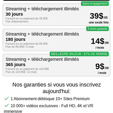
Sans engagement
Streaming + téléchargement illimités
39$
30 jours
.95
Facturé en un paiement de 39.95$
Pas d'abonnement
une seule fois
3 mois gratuits
Streaming + téléchargement illimités
14$
180 jours
.99
Facturé en un paiement de 89.95$
Puis de 89.95$ / 6 mois
/ mois
MEILLEURE VALEUR - 67% DE REMISE
Streaming + téléchargement illimités
9$
365 jours
.99
Facturé en un paiement de 119.95$
Puis de 119.95$ / 12 mois
/ mois
Nos garanties si vous vous inscrivez
aujourd'hui:
1 Abonnement débloque 10+ Sites Premium
10 000+ vidéos exclusives - Full HD, 4K et VR
immersive